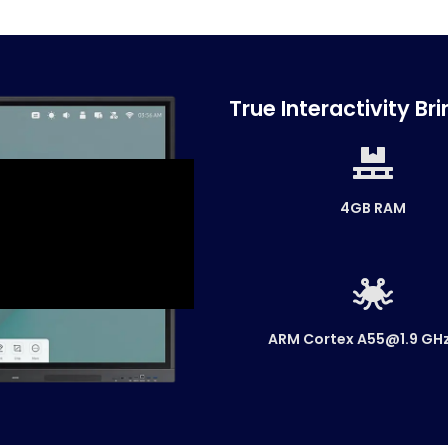
True Interactivity B
4GB RAM
ARM Cortex A55@1.9 GHz