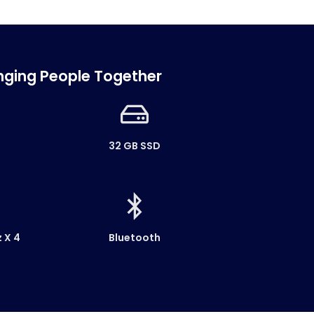
ringing People Together
32 GB SSD
 X 4
Bluetooth