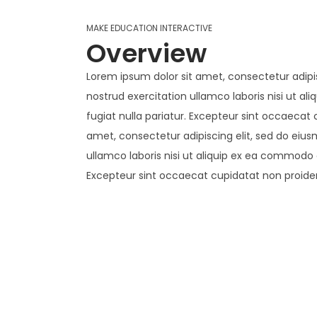
Interactive Excell
MAKE EDUCATION INTERACTIVE
Redefined
Overview
Lorem ipsum dolor sit amet, consectetur adipi
nostrud exercitation ullamco laboris nisi ut al
Our interactive panels inspire immers
fugiat nulla pariatur. Excepteur sint occaecat 
learning, fostering engagement and
amet, consectetur adipiscing elit, sed do eiu
innovation in every touch.
ullamco laboris nisi ut aliquip ex ea commodo c
Buy Now
Excepteur sint occaecat cupidatat non proident