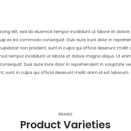
ence
scing elit, sed do eiusmod tempor incididunt ut labore et dolor
iquip ex ea commodo consequat. Duis aute irure dolor in reprehend
ive
cupidatat non proident, sunt in culpa qui officia deserunt mollit
smod tempor incididunt ut labore et dolore magna aliqua. Ut eni
onsequat. Duis aute irure dolor in reprehenderit in voluptate veli
, sunt in culpa qui officia deserunt mollit anim id est laborum.
BRANDS
Product Varieties